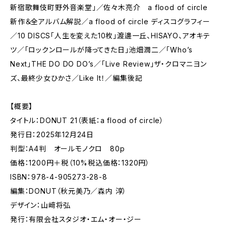
新宿歌舞伎町野外音楽堂」／佐々木亮介 a flood of circle
新作＆全アルバム解説／a flood of circle ディスコグラフィー
／10 DISCS「人生を変えた10枚」渡邊一丘、HISAYO、アオキテ
ツ／「ロックンロールが降ってきた日」池畑潤二／「Who’s
Next」THE DO DO DO’s／「Live Review」ザ・クロマニヨン
ズ、最終少女ひかさ／Like It！／編集後記
【概要】
タイトル：DONUT 21（表紙：a flood of circle）
発行日：2025年12月24日
判型：A4判 オールモノクロ 80p
価格：1200円＋税（10%税込価格：1320円）
ISBN：978-4-905273-28-8
編集：DONUT（秋元美乃／森内 淳）
デザイン：山﨑将弘
発行：有限会社スタジオ・エム・オー・ジー