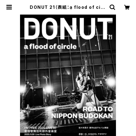
DONUT 21（表紙：a flood of circ
le）ポストカード付 | STUDIO M.O.
G. Shop