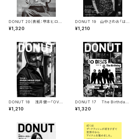
DONUT 20（表紙：甲本ヒロト）
DONUT 19 山中さわお「はじ
ポストカード付
まりの日」
¥1,320
¥1,210
DONUT 18 浅井健一「OVE
DONUT 17 The Birthday
R HEAD POP」／ 池袋交差点2
「10 DISCS」
¥1,210
¥1,320
4時「FINAL」