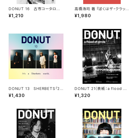
DONUT 16 古市コータロー
高橋浩司 著 『ぼくはザ・クラッシ
「赤のブルース」
ュが好きすぎて世界中からアイ
¥1,210
¥1,980
テムを集めました。』
DONUT 13 SHERBETS「25
DONUT 21（表紙：a flood of
周年記念特別号」
circle）ポストカード付
¥1,430
¥1,320