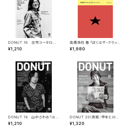
DONUT 16 古市コータロー
高橋浩司 著 『ぼくはザ・クラッシ
「赤のブルース」
ュが好きすぎて世界中からアイ
¥1,210
¥1,980
テムを集めました。』
DONUT 19 山中さわお「はじ
DONUT 20（表紙：甲本ヒロト）
まりの日」
ポストカード付
¥1,210
¥1,320