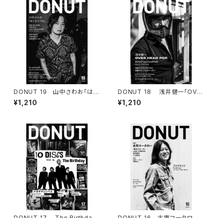
DONUT 19 山中さわお「はじ
DONUT 18 浅井健一「OVE
まりの日」
R HEAD POP」／ 池袋交差点2
¥1,210
¥1,210
4時「FINAL」
DONUT 17 The Birthday
DONUT 16 古市コータロー