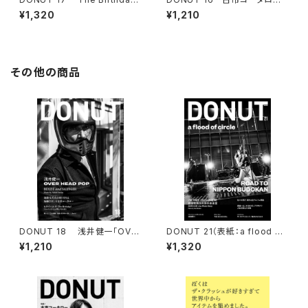
「10 DISCS」
「赤のブルース」
¥1,320
¥1,210
その他の商品
DONUT 18 浅井健一「OVE
DONUT 21（表紙：a flood of
R HEAD POP」／ 池袋交差点2
circle）ポストカード付
¥1,210
¥1,320
4時「FINAL」