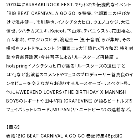
2013年にARABAKI ROCK FEST.で行われた伝説的なイベント
「BIG BEAT CARNIVAL A GO GO」を特集。池畑潤二の呼びか
けで浅井健一、市川勝也、イノクチタカヒロ、ウエノコウジ、大江
慎也、クハラカズユキ、Keicot、下山淳、チバユウスケ、花田裕之、
百々和宏、ヤマジカズヒデ、渡辺圭一（五十音順）らが集結。その
模様をフォトドキュメント。池畑潤二×大江慎也×百々和宏 特別対
談や音楽評論家・今井智子による「ルースターズ再検証」。
hotspringイノクチタカヒロが語る「ルースターズの遺伝子と
は？」など出演者のコメントやフェスのプロデューサー菅真良のイ
ンタビューを交えながらお送りするルースターズ・リスペクト号。
他にもWEEKEND LOVERS（THE BIRTHDAY X MANNISH
BOYSのレポートや田中和将（GRAPEVINE）が語るビートルズの
フェイバリットレコード、MR.PAN（ザ・ニートビーツ）の連載など。
【目次】
表紙：BIG BEAT CARNIVAL A GO GO 巻頭特集48p:BIG