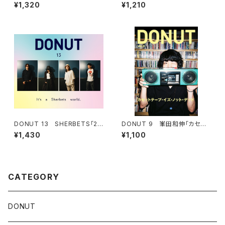
ポストカード付
R HEAD POP」／ 池袋交差点2
¥1,320
¥1,210
4時「FINAL」
DONUT 13 SHERBETS「25
DONUT 9 峯田和伸「カセット
周年記念特別号」
テープ・イズ・ノット・デッド」
¥1,430
¥1,100
CATEGORY
DONUT