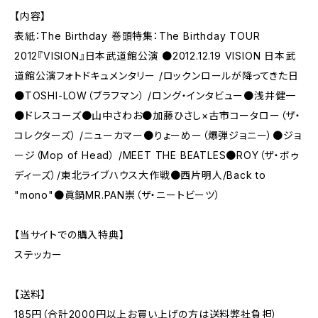
【内容】
表紙：The Birthday 巻頭特集：The Birthday TOUR
2012『VISION』日本武道館公演 ●2012.12.19 VISION 日本武
道館公演フォトドキュメンタリー /ロックンロールが降ってきた日
●TOSHI-LOW（ブラフマン） /ロング・インタビュー●浅井健一
●ドレスコーズ●山中さわお●加藤ひさし×古市コータロー（ザ・
コレクターズ） /ニューカマー●りょーめー（爆弾ジョニー）●ジョ
ージ（Mop of Head） /MEET THE BEATLES●ROY（ザ・ボゥ
ディーズ）/東北ライブハウス大作戦●西片明人/Back to
"mono"●眞鍋MR.PAN崇（ザ・ニートビーツ）
【当サイトでの購入特典】
ステッカー
【送料】
185円（合計2000円以上お買い上げの方は送料弊社負担）