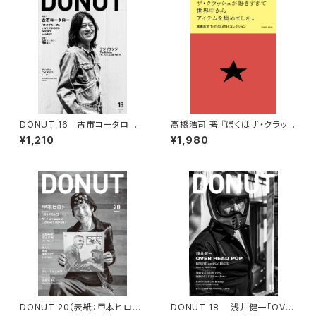
DONUT 16 古市コータロー
高橋浩司 著 『ぼくはザ・クラッシ
「赤のブルース」
ュが好きすぎて世界中からアイ
¥1,210
¥1,980
テムを集めました。』
DONUT 20（表紙：甲本ヒロト）
DONUT 18 浅井健一「OVE