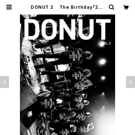
DONUT 2 The Birthday「201
2.12.19 VISION 日本武道館」 | ST
UDIO M.O.G. Shop