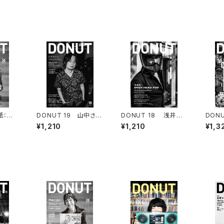
紙：甲
DONUT 19 山中さわ
DONUT 18 浅井健
DONU
カード
お「はじまりの日」
一「OVER HEAD PO
thday
¥1,210
¥1,210
¥1,3
P」／ 池袋交差点24時
「FINAL」