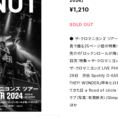
2024」
¥1,210
SOLD OUT
● ザ・クロマニヨンズ ツアー「
真で綴る25ページ超の特集！ そして
亮介の「ロックンロールが降っ
目次：特集＝ザ・クロマニヨンズ 
ザ・クロマニヨンズ LIVE P
29日 渋谷 Spotify O-
『HEY! WONDER』甲本
てきた日 a flood of ci
ラブ（写真：有賀幹夫）/Glim
ほか