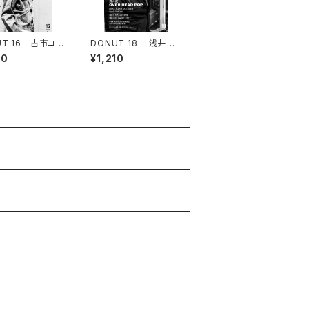
UT 16 古市コー
DONUT 18 浅井健
「赤のブルース」
一「OVER HEAD PO
10
¥1,210
P」／ 池袋交差点24時
「FINAL」