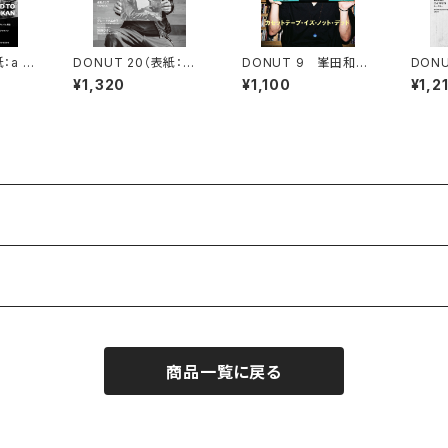
：a fl
DONUT 20（表紙：甲
DONUT 9 峯田和伸
DON
e）ポスト
本ヒロト）ポストカード
「カセットテープ・イズ・
タロー
¥1,320
¥1,100
¥1,2
付
ノット・デッド」
商品一覧に戻る