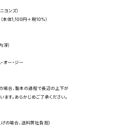
マニヨンズ）
0円（本体1,100円＋税10%）
)
9
内淳）
・オー・ジー
の場合、製本の過程で長辺の上下が
います。あらかじめご了承ください。
い上げの場合、送料弊社負担）