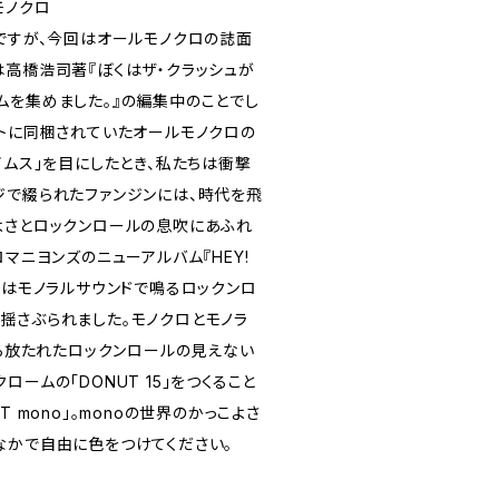
モノクロ
Tですが、今回はオールモノクロの誌面
は高橋浩司著『ぼくはザ・クラッシュが
ムを集めました。』の編集中のことでし
ットに同梱されていたオールモノクロの
イムス」を目にしたとき、私たちは衝撃
ジで綴られたファンジンには、時代を飛
よさとロックンロールの息吹にあふれ
ロマニヨンズのニューアルバム『HEY!
ちはモノラルサウンドで鳴るロックンロ
揺さぶられました。モノクロとモノラ
から放たれたロックンロールの見えない
ームの「DONUT 15」をつくること
T mono」。monoの世界のかっこよさ
なかで自由に色をつけてください。